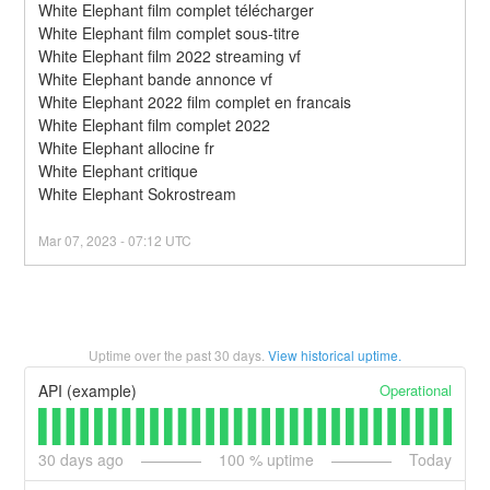
White Elephant film complet télécharger
White Elephant film complet sous-titre
White Elephant film 2022 streaming vf
White Elephant bande annonce vf
White Elephant 2022 film complet en francais
White Elephant film complet 2022
White Elephant allocine fr
White Elephant critique
White Elephant Sokrostream
Mar
07
,
2023
-
07:12
UTC
Uptime over the past
30
days.
View historical uptime.
Operational
API (example)
30
days ago
100
% uptime
Today