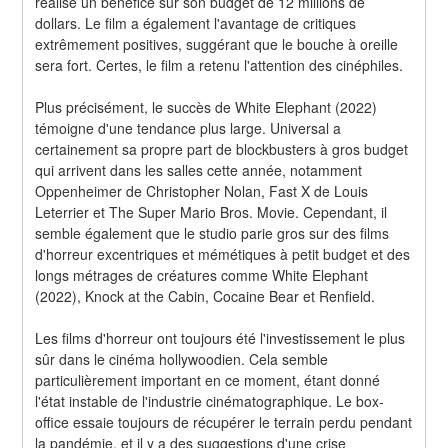
réalisé un bénéfice sur son budget de 12 millions de 
dollars. Le film a également l'avantage de critiques 
extrêmement positives, suggérant que le bouche à oreille 
sera fort. Certes, le film a retenu l'attention des cinéphiles.
Plus précisément, le succès de White Elephant (2022) 
témoigne d'une tendance plus large. Universal a 
certainement sa propre part de blockbusters à gros budget 
qui arrivent dans les salles cette année, notamment 
Oppenheimer de Christopher Nolan, Fast X de Louis 
Leterrier et The Super Mario Bros. Movie. Cependant, il 
semble également que le studio parie gros sur des films 
d'horreur excentriques et mémétiques à petit budget et des 
longs métrages de créatures comme White Elephant 
(2022), Knock at the Cabin, Cocaine Bear et Renfield.
Les films d'horreur ont toujours été l'investissement le plus 
sûr dans le cinéma hollywoodien. Cela semble 
particulièrement important en ce moment, étant donné 
l'état instable de l'industrie cinématographique. Le box-
office essaie toujours de récupérer le terrain perdu pendant 
la pandémie, et il y a des suggestions d'une crise 