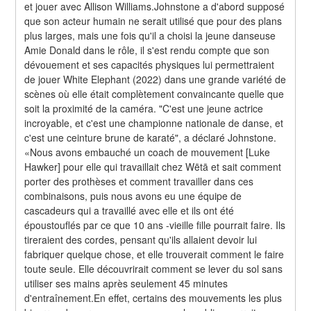
et jouer avec Allison Williams.Johnstone a d'abord supposé 
que son acteur humain ne serait utilisé que pour des plans 
plus larges, mais une fois qu'il a choisi la jeune danseuse 
Amie Donald dans le rôle, il s'est rendu compte que son 
dévouement et ses capacités physiques lui permettraient 
de jouer White Elephant (2022) dans une grande variété de 
scènes où elle était complètement convaincante quelle que 
soit la proximité de la caméra. "C'est une jeune actrice 
incroyable, et c'est une championne nationale de danse, et 
c'est une ceinture brune de karaté", a déclaré Johnstone. 
«Nous avons embauché un coach de mouvement [Luke 
Hawker] pour elle qui travaillait chez Wētā et sait comment 
porter des prothèses et comment travailler dans ces 
combinaisons, puis nous avons eu une équipe de 
cascadeurs qui a travaillé avec elle et ils ont été 
époustouflés par ce que 10 ans -vieille fille pourrait faire. Ils 
tireraient des cordes, pensant qu'ils allaient devoir lui 
fabriquer quelque chose, et elle trouverait comment le faire 
toute seule. Elle découvrirait comment se lever du sol sans 
utiliser ses mains après seulement 45 minutes 
d'entraînement.En effet, certains des mouvements les plus 