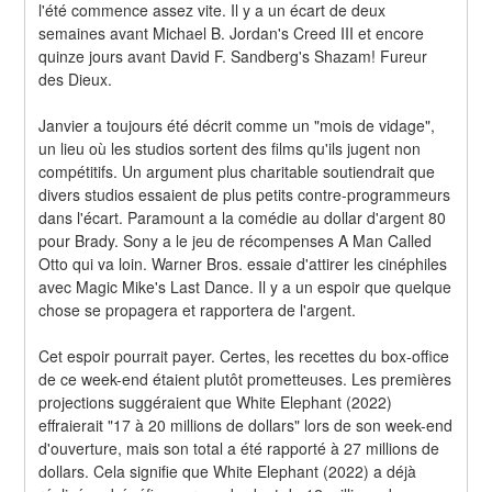
l'été commence assez vite. Il y a un écart de deux 
semaines avant Michael B. Jordan's Creed III et encore 
quinze jours avant David F. Sandberg's Shazam! Fureur 
des Dieux.
Janvier a toujours été décrit comme un "mois de vidage", 
un lieu où les studios sortent des films qu'ils jugent non 
compétitifs. Un argument plus charitable soutiendrait que 
divers studios essaient de plus petits contre-programmeurs 
dans l'écart. Paramount a la comédie au dollar d'argent 80 
pour Brady. Sony a le jeu de récompenses A Man Called 
Otto qui va loin. Warner Bros. essaie d'attirer les cinéphiles 
avec Magic Mike's Last Dance. Il y a un espoir que quelque 
chose se propagera et rapportera de l'argent.
Cet espoir pourrait payer. Certes, les recettes du box-office 
de ce week-end étaient plutôt prometteuses. Les premières 
projections suggéraient que White Elephant (2022) 
effraierait "17 à 20 millions de dollars" lors de son week-end 
d'ouverture, mais son total a été rapporté à 27 millions de 
dollars. Cela signifie que White Elephant (2022) a déjà 