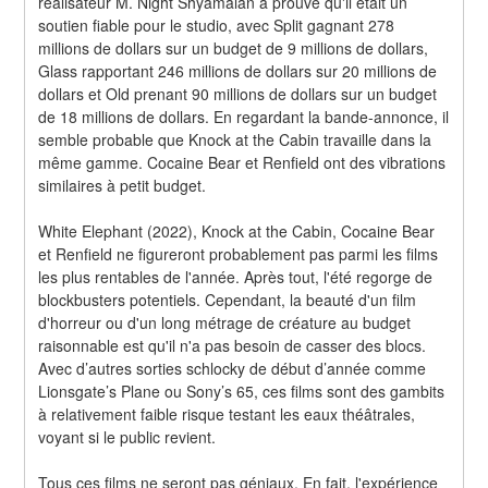
réalisateur M. Night Shyamalan a prouvé qu'il était un 
soutien fiable pour le studio, avec Split gagnant 278 
millions de dollars sur un budget de 9 millions de dollars, 
Glass rapportant 246 millions de dollars sur 20 millions de 
dollars et Old prenant 90 millions de dollars sur un budget 
de 18 millions de dollars. En regardant la bande-annonce, il 
semble probable que Knock at the Cabin travaille dans la 
même gamme. Cocaine Bear et Renfield ont des vibrations 
similaires à petit budget.
White Elephant (2022), Knock at the Cabin, Cocaine Bear 
et Renfield ne figureront probablement pas parmi les films 
les plus rentables de l'année. Après tout, l'été regorge de 
blockbusters potentiels. Cependant, la beauté d'un film 
d'horreur ou d'un long métrage de créature au budget 
raisonnable est qu'il n'a pas besoin de casser des blocs. 
Avec d’autres sorties schlocky de début d’année comme 
Lionsgate’s Plane ou Sony’s 65, ces films sont des gambits 
à relativement faible risque testant les eaux théâtrales, 
voyant si le public revient.
Tous ces films ne seront pas géniaux. En fait, l'expérience 