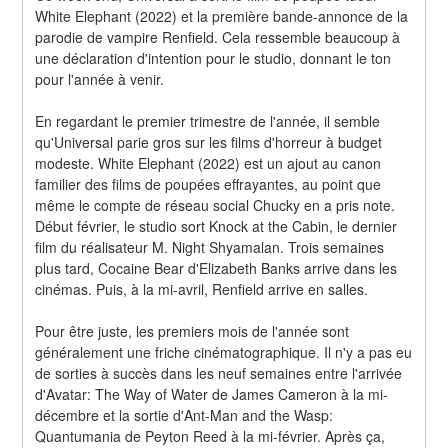
White Elephant (2022) et la première bande-annonce de la 
parodie de vampire Renfield. Cela ressemble beaucoup à 
une déclaration d'intention pour le studio, donnant le ton 
pour l'année à venir.
En regardant le premier trimestre de l'année, il semble 
qu'Universal parie gros sur les films d'horreur à budget 
modeste. White Elephant (2022) est un ajout au canon 
familier des films de poupées effrayantes, au point que 
même le compte de réseau social Chucky en a pris note. 
Début février, le studio sort Knock at the Cabin, le dernier 
film du réalisateur M. Night Shyamalan. Trois semaines 
plus tard, Cocaine Bear d'Elizabeth Banks arrive dans les 
cinémas. Puis, à la mi-avril, Renfield arrive en salles.
Pour être juste, les premiers mois de l'année sont 
généralement une friche cinématographique. Il n'y a pas eu 
de sorties à succès dans les neuf semaines entre l'arrivée 
d'Avatar: The Way of Water de James Cameron à la mi-
décembre et la sortie d'Ant-Man and the Wasp: 
Quantumania de Peyton Reed à la mi-février. Après ça, 