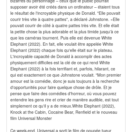
bizarres du personnage – ceux que le public pourrait 
supposer avoir été créés dans un ordinateur – étaient tous 
le résultat de l'incroyable physique de Donald. "Elle pouvait 
courir très vite à quatre pattes", a déclaré Johnstone. «Elle 
pouvait courir de côté à quatre pattes très vite. Et elle était 
la petite chose la plus adorable et la plus timide jusqu'à ce 
que les caméras tournent. Puis elle est devenue White 
Elephant (2022). En fait, elle voulait être appelée White 
Elephant (2022) chaque fois qu'elle était sur le plateau. 
L'incroyable capacité de Donald à accomplir des actes 
physiquement difficiles est la clé de ce qui rend White 
Elephant (2022) à la fois terrifiant et, parfois, hilarant, ce 
qui est exactement ce que Johnstone voulait. "Mon premier 
amour est la comédie, donc je suis toujours à la recherche 
d'opportunités pour faire quelque chose de drôle. Et je 
pense que faire des comédies d'horreur, où vous pouvez 
entendre les gens rire et crier de manière audible, est tout 
simplement ce qu'il y a de mieux.White Elephant (2022), 
Knock at the Cabin, Cocaine Bear, Renfield et le nouveau 
film Universal Monster
Ce week-end, Universal a sorti le film de poupée tueur 