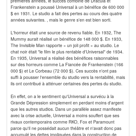
premières années, le succès combiné de Dracula et 
Frankenstein a poussé Universal à un bénéfice de 600 000 
$ en 1931. Le studio a fait des pertes au cours des quatre 
années suivantes. , mais le genre s'en est bien sorti.
L'horreur était une source de revenu fiable. En 1932, The 
Mummy aurait réalisé un bénéfice de 148 000 $. En 1933, 
The Invisible Man rapporte « un joli profit » au studio. Le 
chat noir était "le film le plus rentable d'Universal" de 1934. 
En 1935, Universal a réalisé des bénéfices raisonnables 
sur des horreurs comme La Fiancée de Frankenstein (166 
000 $) et Le Corbeau (72 000 $). Ces succès n'ont pas 
suffi à pousser l'ensemble du studio vers la rentabilité, mais 
ils ont contribué à atténuer certaines des pertes du studio.
En effet, on a le sentiment qu'Universal a survécu à la 
Grande Dépression simplement en perdant moins d'argent 
que les autres studios. Dans un parallèle assez manifeste 
avec la crise actuelle, Universal a moins souffert que ses 
rivaux contemporains comme RKO, Fox et Paramount 
parce qu'il ne possédait aucun théâtre et n'avait donc pas 
accumulé les dettes impliquées dans la construction de 